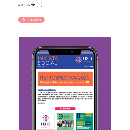
que est� (...)
Saiba mais