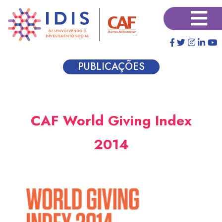
Pular
×
para
o
conteúdo
principal
PUBLICAÇÕES
CAF World Giving Index
2014