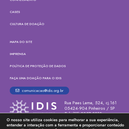
CASES
CULTURA DE DOAÇÃO
MAPA DO SITE
IMPRENSA
POLÍTICA DE PROTEÇÃO DE DADOS
FAÇA UMA DOAÇÃO PARA O IDIS
comunicacao@idis.org.br
Rua Paes Leme, 524, cj.161
05424-904 Pinheiros / SP
Tel. (11) 3037-8212
O nosso site utiliza cookies para melhorar a sua experiência,
entender a interação com a ferramenta e proporcionar conteúdo
Error: The domain HMG.IDIS.ORG.BR is not authorized to show the