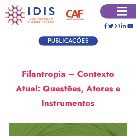
Pular
×
para
o
conteúdo
principal
PUBLICAÇÕES
Filantropia – Contexto
Atual: Questões, Atores e
Instrumentos