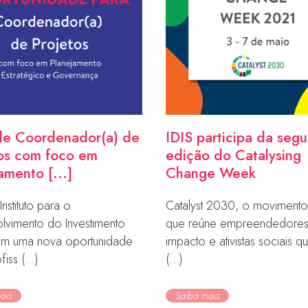
de Coordenador(a) de
IDIS participa da seg
os com foco em
edição do Catalysing
amento [...]
Change Week
Instituto para o
Catalyst 2030, o movimento
lvimento do Investimento
que reúne empreendedore
tem uma nova oportunidade
impacto e ativistas sociais 
iss (...)
(...)
ais
Saiba mais