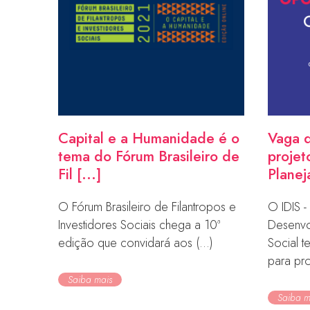
Capital e a Humanidade é o
Vaga 
tema do Fórum Brasileiro de
projet
Fil [...]
Planej
O Fórum Brasileiro de Filantropos e
O IDIS - 
Investidores Sociais chega a 10ª
Desenvo
edição que convidará aos (...)
Social 
para prof
Saiba mais
Saiba m