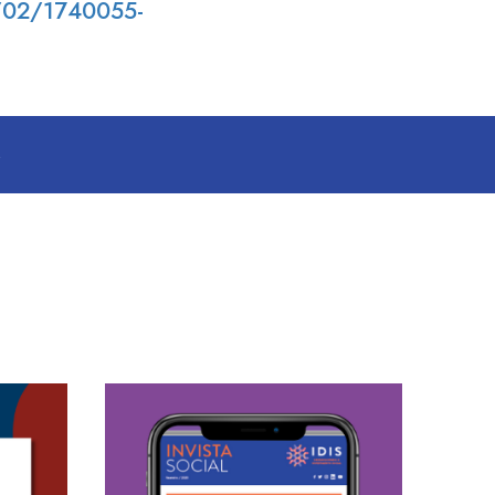
6/02/1740055-
S