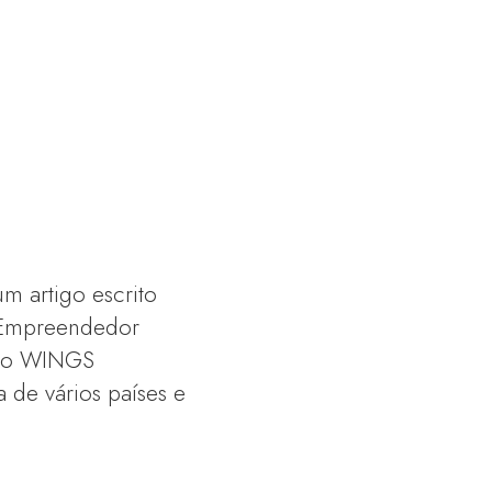
m artigo escrito
a Empreendedor
pelo WINGS
a de vários países e