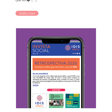
que est� (...)
Saiba mais