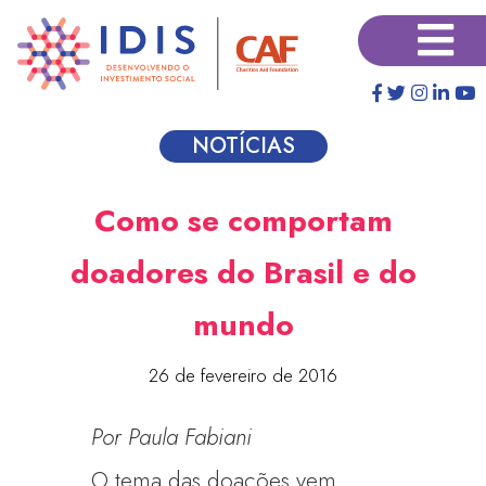
Pular
×
para
o
conteúdo
principal
NOTÍCIAS
Como se comportam
doadores do Brasil e do
mundo
26 de fevereiro de 2016
Por Paula Fabiani
O tema das doações vem