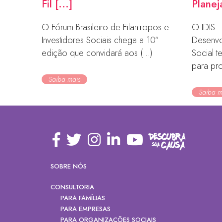
Fil [...]
Planej
O Fórum Brasileiro de Filantropos e
O IDIS - 
Investidores Sociais chega a 10ª
Desenvo
edição que convidará aos (...)
Social 
para prof
Saiba mais
Saiba m
SOBRE NÓS
CONSULTORIA
PARA FAMÍLIAS
PARA EMPRESAS
PARA ORGANIZAÇÕES SOCIAIS