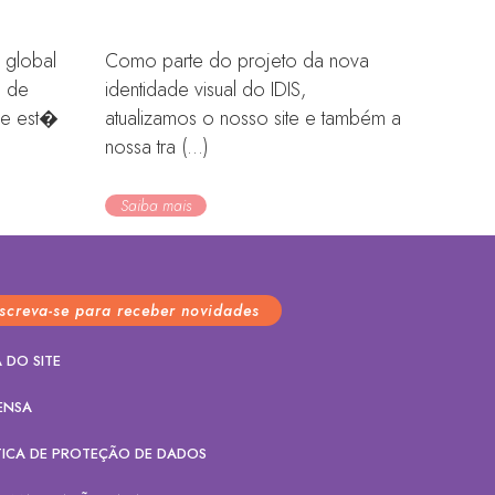
 global
Como parte do projeto da nova
s de
identidade visual do IDIS,
que est�
atualizamos o nosso site e também a
nossa tra (...)
Saiba mais
nscreva-se para receber novidades
 DO SITE
ENSA
TICA DE PROTEÇÃO DE DADOS