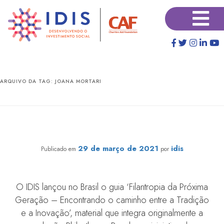
Pular
Pular
×
para
para
o
o
conteúdo
conteúdo
principal
secundário
ARQUIVO DA TAG:
JOANA MORTARI
IDIS lança publicação para jovens filantropos em
parceria com FBN
29 de março de 2021
idis
Publicado em
por
O IDIS lançou no Brasil o guia ‘Filantropia da Próxima
Geração – Encontrando o caminho entre a Tradição
e a Inovação’, material que integra originalmente a