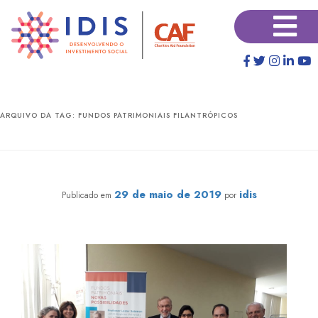
Pular
Pular
×
para
para
o
o
conteúdo
conteúdo
principal
secundário
ARQUIVO DA TAG:
FUNDOS PATRIMONIAIS FILANTRÓPICOS
Fundos Patrimoniais: Novas Possibilidades
29 de maio de 2019
idis
Publicado em
por