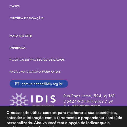
CASES
CULTURA DE DOAÇÃO
MAPA DO SITE
IMPRENSA
POLÍTICA DE PROTEÇÃO DE DADOS
FAÇA UMA DOAÇÃO PARA O IDIS
comunicacao@idis.org.br
Rua Paes Leme, 524, cj.161
05424-904 Pinheiros / SP
Tel. (11) 3037-8212
O nosso site utiliza cookies para melhorar a sua experiência,
entender a interação com a ferramenta e proporcionar conteúdo
Error: The domain HMG.IDIS.ORG.BR is not authorized to show the
personalizado. Abaixo você tem a opção de indicar quais
cookie declaration for domain group ID 2a374c99-98db-4bcd-